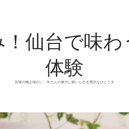
み！仙台で味わ
体験
宮城の極上味わい、牛たんの魅力に酔いしれる贅沢なひととき