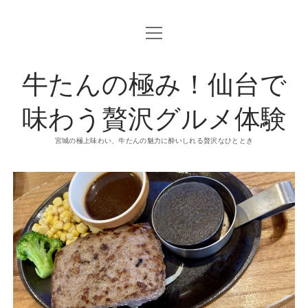
o
p
e
n
牛たんの極み！仙台で
m
e
n
u
味わう贅沢グルメ体験
宮城の極上味わい、牛たんの魅力に酔いしれる贅沢なひととき