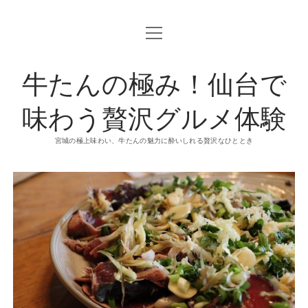
o
p
e
n
牛たんの極み！仙台で
m
e
n
u
味わう贅沢グルメ体験
宮城の極上味わい、牛たんの魅力に酔いしれる贅沢なひととき