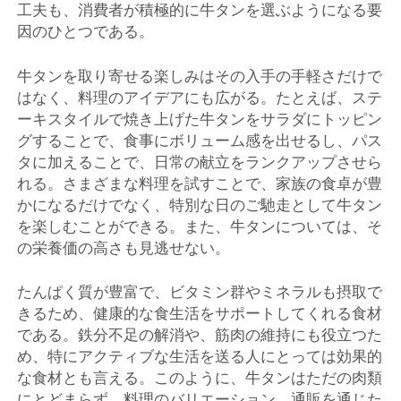
工夫も、消費者が積極的に牛タンを選ぶようになる要
因のひとつである。
牛タンを取り寄せる楽しみはその入手の手軽さだけで
はなく、料理のアイデアにも広がる。たとえば、ステ
ーキスタイルで焼き上げた牛タンをサラダにトッピン
グすることで、食事にボリューム感を出せるし、パス
タに加えることで、日常の献立をランクアップさせら
れる。さまざまな料理を試すことで、家族の食卓が豊
かになるだけでなく、特別な日のご馳走として牛タン
を楽しむことができる。また、牛タンについては、そ
の栄養価の高さも見逃せない。
たんぱく質が豊富で、ビタミン群やミネラルも摂取で
きるため、健康的な食生活をサポートしてくれる食材
である。鉄分不足の解消や、筋肉の維持にも役立つた
め、特にアクティブな生活を送る人にとっては効果的
な食材とも言える。このように、牛タンはただの肉類
にとどまらず、料理のバリエーション、通販を通じた