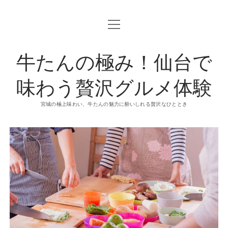
o
p
e
n
牛たんの極み！仙台で
m
e
n
u
味わう贅沢グルメ体験
宮城の極上味わい、牛たんの魅力に酔いしれる贅沢なひととき